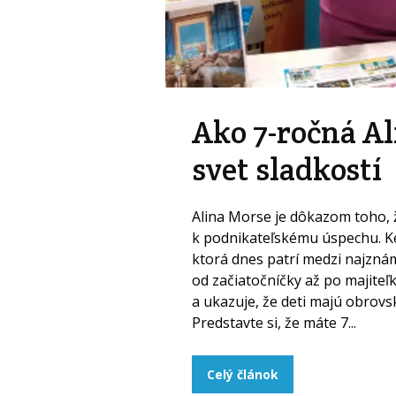
Ako 7-ročná A
svet sladkostí
Alina Morse je dôkazom toho, 
k podnikateľskému úspechu. Keď
ktorá dnes patrí medzi najznám
od začiatočníčky až po majiteľk
a ukazuje, že deti majú obrovský
Predstavte si, že máte 7...
Celý článok