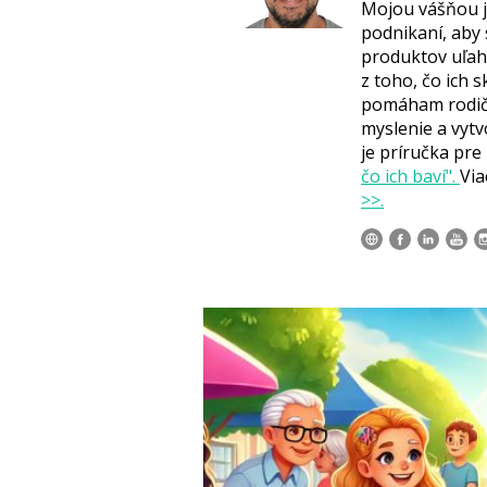
Mojou vášňou j
podnikaní, aby
produktov uľah
z toho, čo ich 
pomáham rodičo
myslenie a vytv
je príručka pre
čo ich baví".
Via
>>.