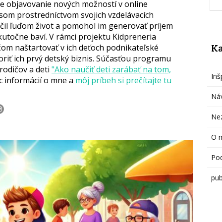
e objavovanie nových možností v online
 som prostredníctvom svojich vzdelávacích
čil ľuďom život a pomohol im generovať príjem
skutočne baví. V rámci projektu Kidpreneria
Ka
m naštartovať v ich deťoch podnikateľské
oriť ich prvý detský biznis. Súčasťou programu
 rodičov a deti
"Ako naučiť deti zarábať na tom,
Inš
c informácií o mne a
môj príbeh si prečítajte tu
Ná
Ne
O 
Pod
pub