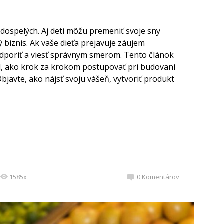
dospelých. Aj deti môžu premeniť svoje sny
 biznis. Ak vaše dieťa prejavuje záujem
podporiť a viesť správnym smerom. Tento článok
 ako krok za krokom postupovať pri budovaní
javte, ako nájsť svoju vášeň, vytvoriť produkt
1585x
0
Komentárov