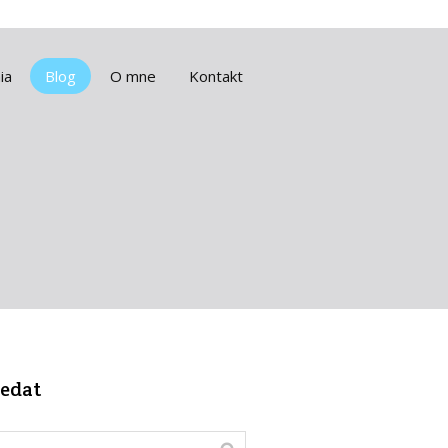
ia
Blog
O mne
Kontakt
edat