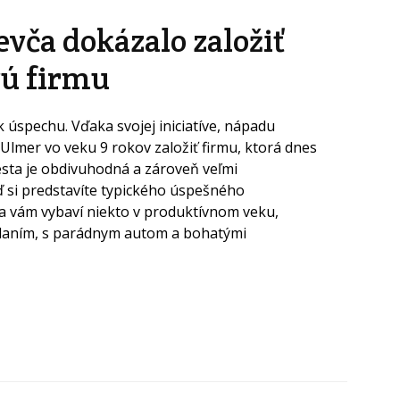
evča dokázalo založiť
ú firmu
k úspechu. Vďaka svojej iniciatíve, nápadu
Ulmer vo veku 9 rokov založiť firmu, ktorá dnes
cesta je obdivuhodná a zároveň veľmi
eď si predstavíte typického úspešného
a vám vybaví niekto v produktívnom veku,
laním, s parádnym autom a bohatými