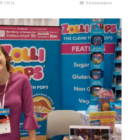
1151x
0
Komentárov