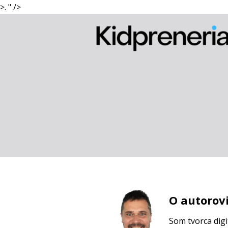
>. " />
O autorov
Som tvorca dig