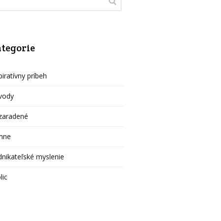
tegorie
piratívny príbeh
vody
zaradené
mne
nikateľské myslenie
lic