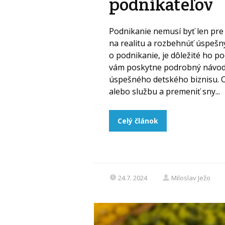
podnikateľov
Podnikanie nemusí byť len pre 
na realitu a rozbehnúť úspešný
o podnikanie, je dôležité ho 
vám poskytne podrobný návod,
úspešného detského biznisu. Ob
alebo službu a premeniť sny...
Celý článok
24.7. 2024
Miloslav Ježo