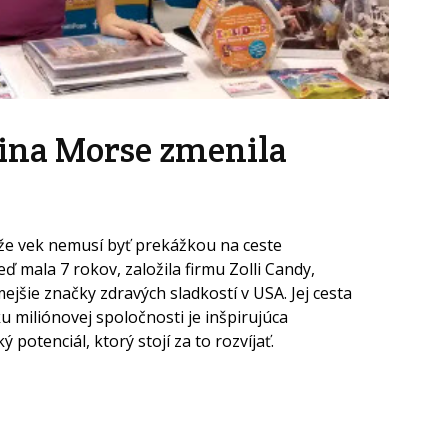
lina Morse zmenila
že vek nemusí byť prekážkou na ceste
 mala 7 rokov, založila firmu Zolli Candy,
ejšie značky zdravých sladkostí v USA. Jej cesta
u miliónovej spoločnosti je inšpirujúca
 potenciál, ktorý stojí za to rozvíjať.