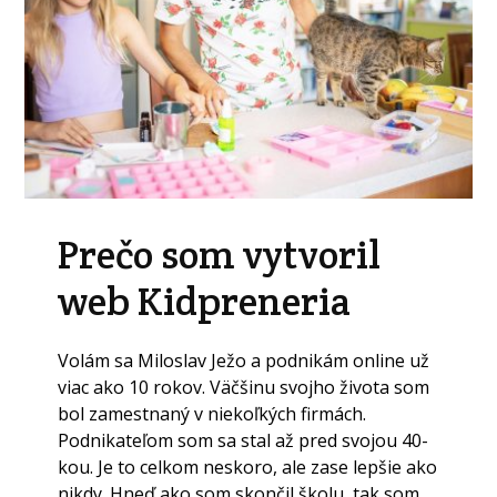
Prečo som vytvoril
web Kidpreneria
Volám sa Miloslav Ježo a podnikám online už
viac ako 10 rokov. Väčšinu svojho života som
bol zamestnaný v niekoľkých firmách.
Podnikateľom som sa stal až pred svojou 40-
kou. Je to celkom neskoro, ale zase lepšie ako
nikdy. Hneď ako som skončil školu, tak som