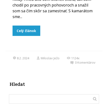
chodil po pracovných pohovoroch a snažil
som sa čím skôr sa zamestnať. S kamarátom
sme...
Celý článok
8.2. 2024
Miloslav Ježo
1124x
0
Komentárov
Hledat