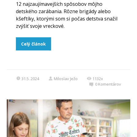
12 najzaujímavejších spôsobov môjho
detského zarábania. Rôzne brigády alebo
kšeftíky, ktorými som si počas detstva snažil
zvýšiť svoje vreckové.
Celý článok
31.5. 2024
Miloslav Ježo
1132x
0
Komentárov